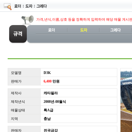
가격,년식,이름,상호 등을 정확하게 입력하여 해당 매물 게시
모델명
D3K
판매가
6,400
만원
제작사
캐타필라
제작년식
2008년-08월식
매물상태
특A급
지역
충남
판매자
전국금강