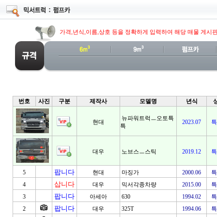
가격,년식,이름,상호 등을 정확하게 입력하여 해당 매물 게시
번호
사진
구분
제작사
모델명
년식
뉴파워트럭ㅡ오토특
현대
2023.07
특
특
대우
노브스ㅡ스틱
2019.12
특
팝니다
5
현대
마징가
2000.06
특
삽니다
4
대우
믹서각종차량
2015.00
특
팝니다
3
아세아
630
1994.02
특
팝니다
2
대우
325T
1994.06
특