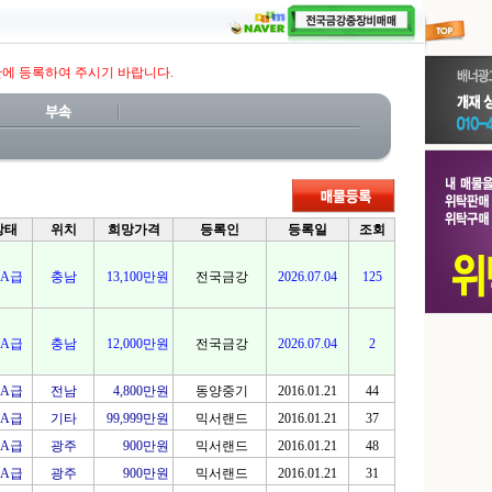
판에 등록하여 주시기 바랍니다.
상태
위치
희망가격
등록인
등록일
조회
A급
충남
13,100만원
전국금강
2026.07.04
125
A급
충남
12,000만원
전국금강
2026.07.04
2
A급
전남
4,800만원
동양중기
2016.01.21
44
A급
기타
99,999만원
믹서랜드
2016.01.21
37
A급
광주
900만원
믹서랜드
2016.01.21
48
A급
광주
900만원
믹서랜드
2016.01.21
31