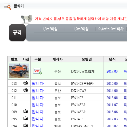
가격,년식,이름,상호 등을 정확하게 입력하여 해당 매물 게시
번호
사진
구분
제작사
모델명
년식
두산
DX140W코집게
2017.03
특
팝니다
913
볼보
EW140E뿌레카
2016.06
특
팝니다
912
두산
DX140WP
2014.06
특
팝니다
911
볼보
EW140E
2018.06
특
팝니다
910
볼보
EW145BP
2011.07
특
팝니다
909
볼보
EW145BP
2015.06
특
팝니다
895
볼보
EW140E
2017.03
특
팝니다
894
현대
HW145 코끼리
2018.02
특