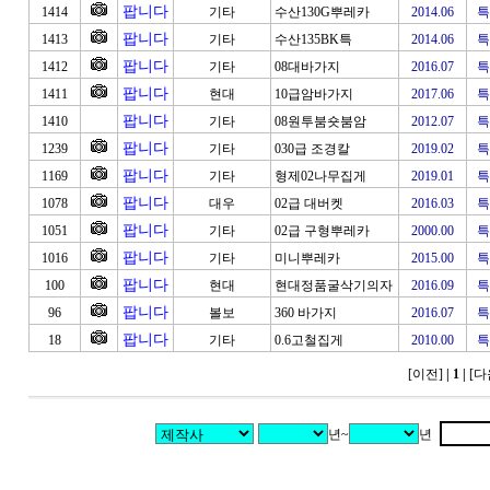
팝니다
1414
기타
수산130G뿌레카
2014.06
특
팝니다
1413
기타
수산135BK특
2014.06
특
팝니다
1412
기타
08대바가지
2016.07
특
팝니다
1411
현대
10급암바가지
2017.06
특
팝니다
1410
기타
08원투붐숏붐암
2012.07
특
팝니다
1239
기타
030급 조경칼
2019.02
특
팝니다
1169
기타
형제02나무집게
2019.01
특
팝니다
1078
대우
02급 대버켓
2016.03
특
팝니다
1051
기타
02급 구형뿌레카
2000.00
특
팝니다
1016
기타
미니뿌레카
2015.00
특
팝니다
100
현대
현대정품굴삭기의자
2016.09
특
팝니다
96
볼보
360 바가지
2016.07
특
팝니다
18
기타
0.6고철집게
2010.00
특
[이전]
| 1
|
[다
년~
년