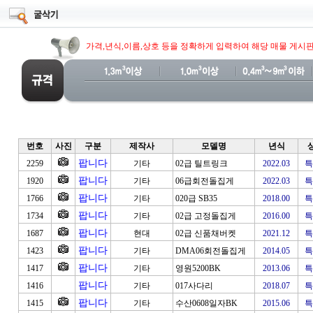
가격,년식,이름,상호 등을 정확하게 입력하여 해당 매물 게시
번호
사진
구분
제작사
모델명
년식
팝니다
2259
기타
02급 틸트링크
2022.03
특
팝니다
1920
기타
06급회전돌집게
2022.03
특
팝니다
1766
기타
020급 SB35
2018.00
특
팝니다
1734
기타
02급 고정돌집게
2016.00
특
팝니다
1687
현대
02급 신품채버켓
2021.12
특
팝니다
1423
기타
DMA06회전돌집게
2014.05
특
팝니다
1417
기타
영원5200BK
2013.06
특
팝니다
1416
기타
017사다리
2018.07
특
팝니다
1415
기타
수산0608일자BK
2015.06
특