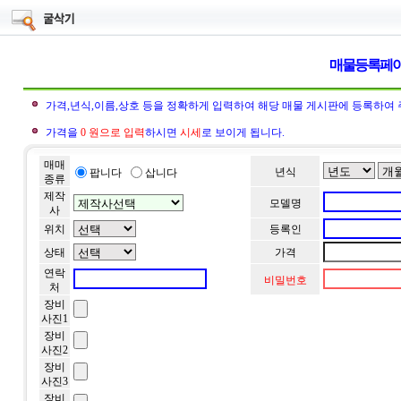
매물등록페
가격,년식,이름,상호 등을 정확하게 입력하여 해당 매물 게시판에 등록하여 
가격을
0 원으로 입력
하시면
시세
로 보이게 됩니다.
매매
년식
팝니다
삽니다
종류
제작
모델명
사
위치
등록인
상태
가격
연락
비밀번호
처
장비
사진1
장비
사진2
장비
사진3
장비