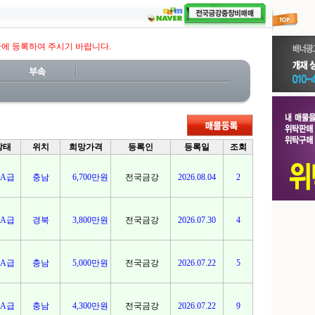
판에 등록하여 주시기 바랍니다.
상태
위치
희망가격
등록인
등록일
조회
A급
충남
6,700만원
전국금강
2026.08.04
2
A급
경북
3,800만원
전국금강
2026.07.30
4
A급
충남
5,000만원
전국금강
2026.07.22
5
A급
충남
4,300만원
전국금강
2026.07.22
9