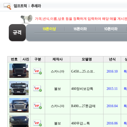
가격,년식,이름,상호 등을 정확하게 입력하여 해당 매물 게시
번호
사진
구분
제작사
모델명
년식
스카니아
G450ㅡ25.스프..
2016.10
특
볼보
460정비보강특
2015.11
특
스카니아
R490ㅡ27톤급매
2016.04
특
볼보
460무감ㅡ특
2016.06
특