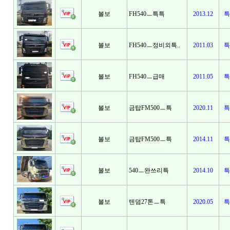
볼보
FH540ㅡ특특
2013.12
특
볼보
FH540ㅡ정비외특..
2011.03
특
볼보
FH540ㅡ급매
2011.05
특
볼보
금탑FM500ㅡ특
2020.11
특
볼보
금탑FM500ㅡ특
2014.11
특
볼보
540ㅡ완쓰리특
2014.10
특
볼보
텐덤27톤ㅡ특
2020.05
특