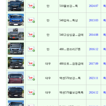
만
510올보강ㅡ특
2024.07
특
만
540감속ㅡ특상
2013.03
특
만
540고상싱글ㅡ급매
2014.08
특
만
480ㅡ완쓰리27톤
2016.12
특
대우
480오토ㅡ검둥급매
2017.09
특
대우
맥센570보강ㅡ특
2023.11
특
대우
맥센570올보강특특
2024.12
특