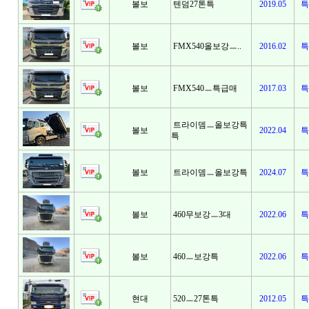
볼보
텐덤27톤특
2019.05
특
볼보
FMX540올보강ㅡ..
2016.02
특
볼보
FMX540ㅡ특급매
2017.03
특
트라이뎀ㅡ올보강특
볼보
2022.04
특
특
볼보
트라이뎀ㅡ올보강특
2024.07
특
볼보
460무보강ㅡ3대
2022.06
특
볼보
460ㅡ보강특
2022.06
특
현대
520ㅡ27톤특
2012.05
특