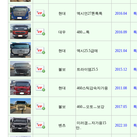
현대
엑시언27톤특특
2016.04
특
대우
480ㅡ특
2016.09
특
현대
엑시25.5급매
2021.04
특
볼보
트라이뎀25.5
2015.12
특
현대
460스틱감속자가용
2011.08
특
볼보
460ㅡ오토ㅡ보강
2017.05
특
미러갬ㅡ자가용15
벤츠
2022.10
특
만..