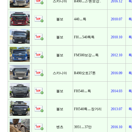
스카니아
R490ㅡ27톤보강..
2016.12
특
볼보
440ㅡ특
2010.07
특
볼보
FHㅡ540특특
2010.10
특
볼보
FM500보강ㅡ특
2012.10
특
스카니아
R490오토27톤
2016.09
특
볼보
FH540ㅡ특
2014.03
특
볼보
FH540특ㅡ장거리
2013.07
특
벤츠
3951ㅡ37만
2016.10
특