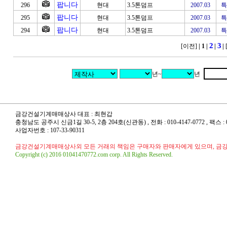
팝니다
296
현대
3.5톤덤프
2007.03
특
팝니다
295
현대
3.5톤덤프
2007.03
특
팝니다
294
현대
3.5톤덤프
2007.03
특
2
3
[이전]
| 1
|
|
|
년~
년
금강건설기계매매상사 대표 : 최현갑
충청남도 공주시 신금1길 30-5, 2층 204호(신관동) , 전화 : 010-4147-0772 , 팩스 : 041
사업자번호 : 107-33-90311
금강건설기계매매상사외 모든 거래의 책임은 구매자와 판매자에게 있으며, 금
Copyright (c) 2016 01041470772.com corp. All Rights Reserved.