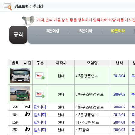
가격,년식,이름,상호 등을 정확하게 입력하여 해당 매물 게시
번호
사진
구분
제작사
모델명
년식
현대
4.5톤정품덤프
2018.04
특
현대
5톤/구조변경덤프
2009.05
특
팝니다
258
현대
5톤/구조변경덤프
2009.05
특
팝니다
404
현대
4.5톤정품덤프
2018.04
특
팝니다
359
현대
메가4.5톤 덤프
2004.08
특
팝니다
352
현대
4.5T증축
2003.05
특