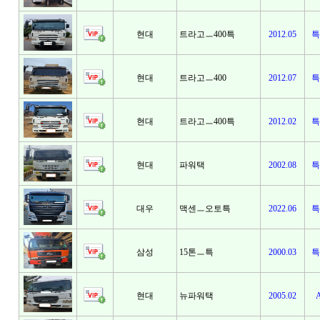
현대
트라고ㅡ400특
2012.05
특
현대
트라고ㅡ400
2012.07
특
현대
트라고ㅡ400특
2012.02
특
현대
파워택
2002.08
특
대우
맥센ㅡ오토특
2022.06
특
삼성
15톤ㅡ특
2000.03
특
현대
뉴파워택
2005.02