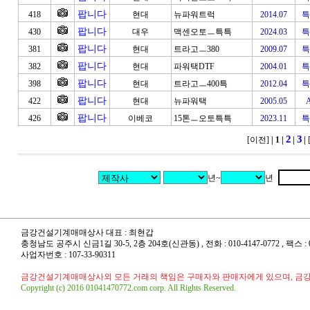
팝니다
418
현대
뉴파워트럭
2014.07
특
팝니다
430
대우
맥센오토ㅡ특특
2024.03
특
팝니다
381
현대
트라고ㅡ380
2009.07
특
팝니다
382
현대
파워택DTF
2004.01
특
팝니다
398
현대
트라고ㅡ400특
2012.04
특
팝니다
422
현대
뉴파워택
2005.05
팝니다
426
이베코
15톤ㅡ오토특특
2023.11
특
2
3
[이전]
| 1
|
|
|
년~
년
금강건설기계매매상사 대표 : 최현갑
충청남도 공주시 신금1길 30-5, 2층 204호(신관동) , 전화 : 010-4147-0772 , 팩스 : 041
사업자번호 : 107-33-90311
금강건설기계매매상사외 모든 거래의 책임은 구매자와 판매자에게 있으며, 금
Copyright (c) 2016 01041470772.com corp. All Rights Reserved.