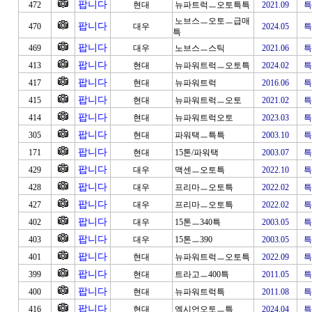
팝니다
472
현대
뉴파트럭ㅡ오토특특
2021.09
특
노브스ㅡ오토ㅡ급매
팝니다
470
대우
2024.05
특
특
팝니다
469
대우
노브스ㅡ스틱
2021.06
특
팝니다
413
현대
뉴파워트럭ㅡ오토특
2024.02
특
팝니다
417
현대
뉴파워트럭
2016.06
특
팝니다
415
현대
뉴파워트럭ㅡ오토
2021.02
특
팝니다
414
현대
뉴파워트럭오토
2023.03
특
팝니다
305
현대
파워택ㅡ특특
2003.10
특
팝니다
171
현대
15톤/파워택
2003.07
특
팝니다
429
대우
맥센ㅡ오토특
2022.10
특
팝니다
428
대우
프리마ㅡ오토특
2022.02
특
팝니다
427
대우
프리마ㅡ오토특
2022.02
특
팝니다
402
대우
15톤ㅡ340특
2003.05
특
팝니다
403
대우
15톤ㅡ390
2003.05
특
팝니다
401
현대
뉴파워트럭ㅡ오토특
2022.09
특
팝니다
399
현대
트라고ㅡ400특
2011.05
특
팝니다
400
현대
뉴파워트럭특
2011.08
특
팝니다
416
현대
엑시언오토ㅡ특
2024.04
특