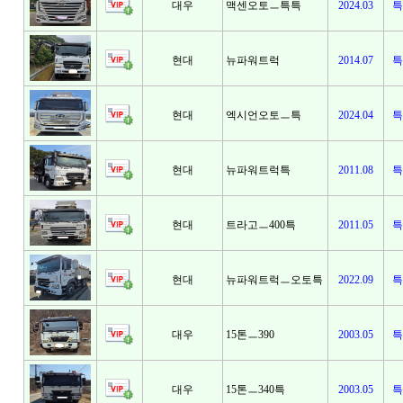
대우
맥센오토ㅡ특특
2024.03
특
현대
뉴파워트럭
2014.07
특
현대
엑시언오토ㅡ특
2024.04
특
현대
뉴파워트럭특
2011.08
특
현대
트라고ㅡ400특
2011.05
특
현대
뉴파워트럭ㅡ오토특
2022.09
특
대우
15톤ㅡ390
2003.05
특
대우
15톤ㅡ340특
2003.05
특