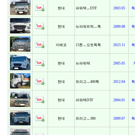
현대
파워택ㅡDTF
2003.05
특
현대
뉴파워트럭ㅡ특
2009.08
특
이베코
15톤ㅡ오토특특
2023.11
특
현대
뉴파워택
2005.05
현대
트라고ㅡ400특
2012.04
특
현대
파워택DTF
2004.01
특
현대
트라고ㅡ380
2009.07
특