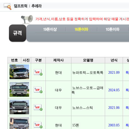
가격,년식,이름,상호 등을 정확하게 입력하여 해당 매물 게시
번호
사진
구분
제작사
모델명
년식
현대
뉴파트럭ㅡ오토특특
2021.09
특
노브스ㅡ오토ㅡ급매
대우
2024.05
특
특
대우
노브스ㅡ스틱
2021.06
특
현대
15톤
2003.05
특